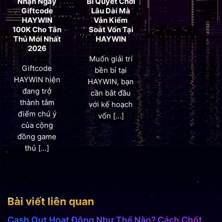
Nhận Ngay
Bí Quyết Chơi
Giftcode
Lâu Dài Mà
HAYWIN
Vẫn Kiểm
100K Cho Tân
Soát Vốn Tại
Thủ Mới Nhất
HAYWIN
2026
Muốn giải trí
Giftcode
bền bỉ tại
HAYWIN hiện
HAYWIN, bạn
đang trở
cần bắt đầu
thành tâm
với kế hoạch
điểm chú ý
vốn [...]
của cộng
đồng game
thủ [...]
Bài viết liên quan
Cash Out Hoạt Động Như Thế Nào? Cách Chốt