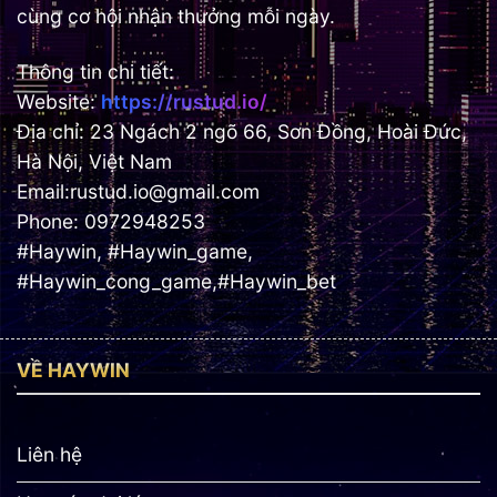
cùng cơ hội nhận thưởng mỗi ngày.
Thông tin chi tiết:
Website:
https://rustud.io/
Địa chỉ: 23 Ngách 2 ngõ 66, Sơn Đồng, Hoài Đức,
Hà Nội, Việt Nam
Email:
rustud.io@gmail.com
Phone: 0972948253
#Haywin, #Haywin_game,
#Haywin_cong_game,#Haywin_bet
VỀ HAYWIN
Liên hệ