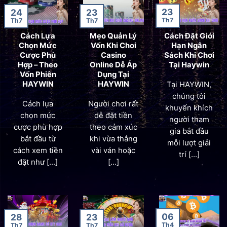
23
24
23
Th7
Th7
Th7
Cách Lựa
Mẹo Quản Lý
Cách Đặt Giới
Chọn Mức
Vốn Khi Chơi
Hạn Ngân
Cược Phù
Casino
Sách Khi Chơi
Hợp – Theo
Online Dễ Áp
Tại Haywin
Vốn Phiên
Dụng Tại
HAYWIN
HAYWIN
Tại HAYWIN,
chúng tôi
Cách lựa
Người chơi rất
khuyến khích
chọn mức
dễ đặt tiền
người tham
cược phù hợp
theo cảm xúc
gia bắt đầu
bắt đầu từ
khi vừa thắng
mỗi lượt giải
cách xem tiền
vài ván hoặc
trí [...]
đặt như [...]
[...]
06
28
23
Th4
Th7
Th7