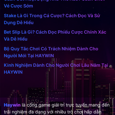
Vé Cược Sớm
Stake Là Gì Trong Cá Cược? Cách Đọc Và Sử
Dụng Dễ Hiểu
Bet Slip Là Gì? Cách Đọc Phiếu Cược Chính Xác
Và Dễ Hiểu
Bộ Quy Tắc Chơi Có Trách Nhiệm Dành Cho
Người Mới Tại HAYWIN
Kinh Nghiệm Dành Cho Người Chơi Lâu Năm Tại
HAYWIN
Haywin
là cổng game giải trí trực tuyến mang đến
trải nghiệm đa dạng với nhiều trò chơi hấp dẫn