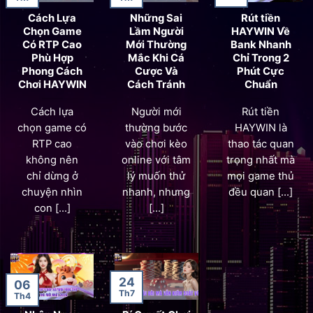
Cách Lựa
Những Sai
Rút tiền
Chọn Game
Lầm Người
HAYWIN Về
Có RTP Cao
Mới Thường
Bank Nhanh
Phù Hợp
Mắc Khi Cá
Chỉ Trong 2
Phong Cách
Cược Và
Phút Cực
Chơi HAYWIN
Cách Tránh
Chuẩn
Cách lựa
Người mới
Rút tiền
chọn game có
thường bước
HAYWIN là
RTP cao
vào chơi kèo
thao tác quan
không nên
online với tâm
trọng nhất mà
chỉ dừng ở
lý muốn thử
mọi game thủ
chuyện nhìn
nhanh, nhưng
đều quan [...]
con [...]
[...]
24
06
Th7
Th4