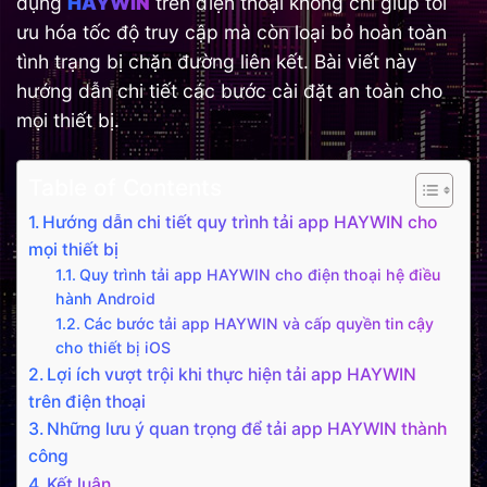
dụng
HAYWIN
trên điện thoại không chỉ giúp tối
ưu hóa tốc độ truy cập mà còn loại bỏ hoàn toàn
tình trạng bị chặn đường liên kết. Bài viết này
hướng dẫn chi tiết các bước cài đặt an toàn cho
mọi thiết bị.
Table of Contents
Hướng dẫn chi tiết quy trình tải app HAYWIN cho
mọi thiết bị
Quy trình tải app HAYWIN cho điện thoại hệ điều
hành Android
Các bước tải app HAYWIN và cấp quyền tin cậy
cho thiết bị iOS
Lợi ích vượt trội khi thực hiện tải app HAYWIN
trên điện thoại
Những lưu ý quan trọng để tải app HAYWIN thành
công
Kết luận