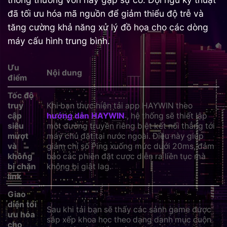
đã tối ưu hóa mã nguồn để giảm thiểu độ trễ và
tăng cường khả năng xử lý đồ họa cho các dòng
máy cấu hình trung bình.
Ưu
Nội dung
điểm
Tốc độ
truy
Khi bạn thực hiện tải app HAYWIN theo
cập
hướng dẫn HAYWIN
, hệ thống sẽ thiết lập
siêu
một đường truyền riêng biệt kết nối thẳng tới
mượt
máy chủ đặt tại nước ngoài. Điều này giúp
và
giảm chỉ số Ping xuống mức dưới 20ms, đảm
không
bảo các phiên đặt cược diễn ra liên tục mà
bị chặn
không bị giật lag.
link
Giao
diện tối
Sau khi tải bạn sẽ thấy các sảnh game được
ưu hóa
sắp xếp khoa học theo dạng danh mục cuộn
cho