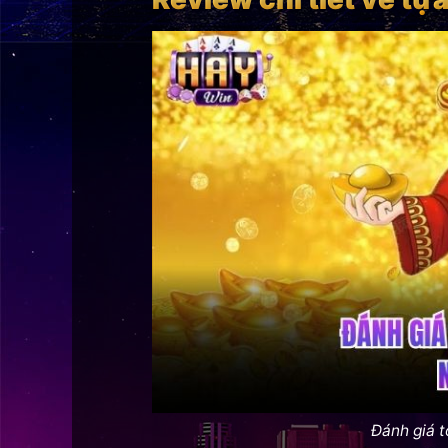
Đánh giá t