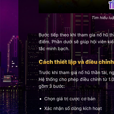
Tìm hiểu luậ
Bước tiếp theo khi tham gia nổ hũ th
điểm. Phần dưới sẽ giúp hội viên kiể
tắc minh bạch.
Cách thiết lập và điều chỉn
Trước khi tham gia nổ hũ thần tài, 
Hệ thống cho phép điều chỉnh từ 1.
gồm 3 bước:
Chọn giá trị cược cơ bản
Xác nhận số dòng kích hoạt