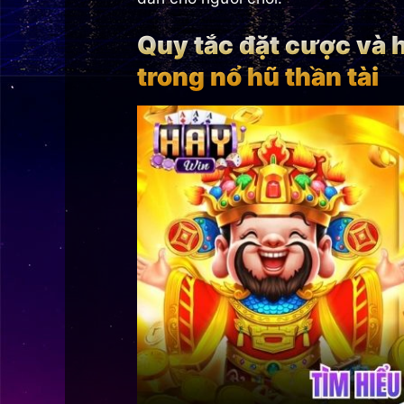
Quy tắc đặt cược và 
trong nổ hũ thần tài