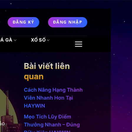
ĐĂNG KÝ
ĐĂNG NHẬP
ĐÁ GÀ
XỔ SỐ
Bài viết liên
quan
Cách Nâng Hạng Thành
Viên Nhanh Hơn Tại
HAYWIN
Mẹo Tích Lũy Điểm
ảo
Thưởng Nhanh – Đúng