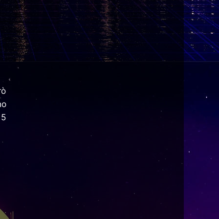
rò
ho
 5