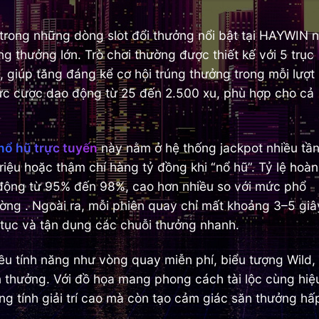
 trong những dòng slot đổi thưởng nổi bật tại HAYWIN 
g thưởng lớn. Trò chơi thường được thiết kế với 5 trục
, giúp tăng đáng kể cơ hội trúng thưởng trong mỗi lượt
ức cược dao động từ 25 đến 2.500 xu, phù hợp cho cả
nổ hũ trực tuyến
này nằm ở hệ thống jackpot nhiều tầ
triệu hoặc thậm chí hàng tỷ đồng khi “nổ hũ”. Tỷ lệ hoàn
o động từ 95% đến 98%, cao hơn nhiều so với mức phổ
ờng . Ngoài ra, mỗi phiên quay chỉ mất khoảng 3–5 giâ
n tục và tận dụng các chuỗi thưởng nhanh.
ều tính năng như vòng quay miễn phí, biểu tượng Wild,
n thưởng. Với đồ họa mang phong cách tài lộc cùng hiệ
 tính giải trí cao mà còn tạo cảm giác săn thưởng hấ