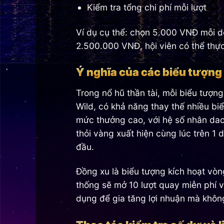
Kiểm tra tổng chi phí mỗi lượt
Ví dụ cụ thể: chọn 5.000 VNĐ mỗi d
2.500.000 VNĐ, hội viên có thể thực
Ý nghĩa của các biểu tượng 
Trong nổ hũ thần tài, mỗi biểu tượng
Wild, có khả năng thay thế nhiều bi
mức thưởng cao, với hệ số nhân dao
thỏi vàng xuất hiện cùng lúc trên 1 
đầu.
Đồng xu là biểu tượng kích hoạt vòng
thống sẽ mở 10 lượt quay miễn phí v
dụng để gia tăng lợi nhuận mà không