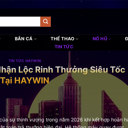
BẮN CÁ
THỂ THAO
NỔ HŨ
TIN TỨC
TIN TỨC HAYWIN
Nhận Lộc Rinh Thưởng Siêu Tốc
Tại HAYWIN
 của sự thịnh vượng trong năm 2026 khi kết hợp hoàn h
uật toán trả thưởng hiện đại. Hệ thống máy quay được