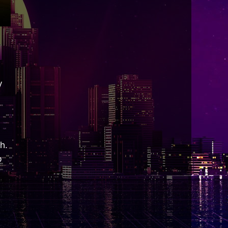
y
h.
p