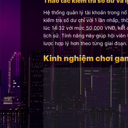
Thao tác kiểm tra số dư và l
Hệ thống quản lý tài khoản trong nổ
kiểm tra số dư chỉ với 1 lần nhấp, t
lúc 14:32 với mức 50.000 VNĐ, kết 
lịch sử. Tính năng này giúp hội viên 
lược hợp lý hơn theo từng giai đoạn.
Kinh nghiệm chơi game