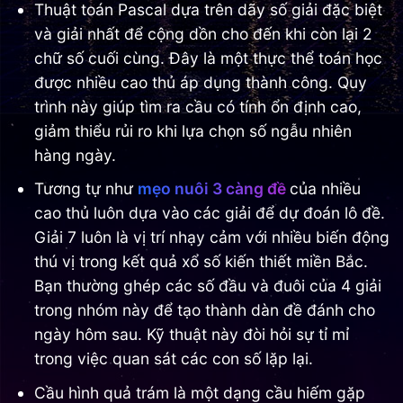
Thuật toán Pascal dựa trên dãy số giải đặc biệt
và giải nhất để cộng dồn cho đến khi còn lại 2
chữ số cuối cùng. Đây là một thực thể toán học
được nhiều cao thủ áp dụng thành công. Quy
trình này giúp tìm ra cầu có tính ổn định cao,
giảm thiểu rủi ro khi lựa chọn số ngẫu nhiên
hàng ngày.
Tương tự như
mẹo nuôi 3 càng đề
của nhiều
cao thủ luôn dựa vào các giải để dự đoán lô đề.
Giải 7 luôn là vị trí nhạy cảm với nhiều biến động
thú vị trong kết quả xổ số kiến thiết miền Bắc.
Bạn thường ghép các số đầu và đuôi của 4 giải
trong nhóm này để tạo thành dàn đề đánh cho
ngày hôm sau. Kỹ thuật này đòi hỏi sự tỉ mỉ
trong việc quan sát các con số lặp lại.
Cầu hình quả trám là một dạng cầu hiếm gặp