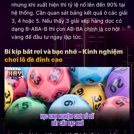
nhưng khi xuất hiện thì tỷ lệ nổ lên đến 90% tại
hệ thống. Cần quan sát bảng kết quả ở các giải
3, 4 hoặc 5. Nếu thấy 3 giải xếp hàng dọc có
dạng B-ABA-B thì con AB-BA chính là cơ hội
vàng để đầu tư ngay lập tức.
Bí kíp bắt rơi và bạc nhớ – Kinh nghiệm
chơi lô đề đỉnh cao