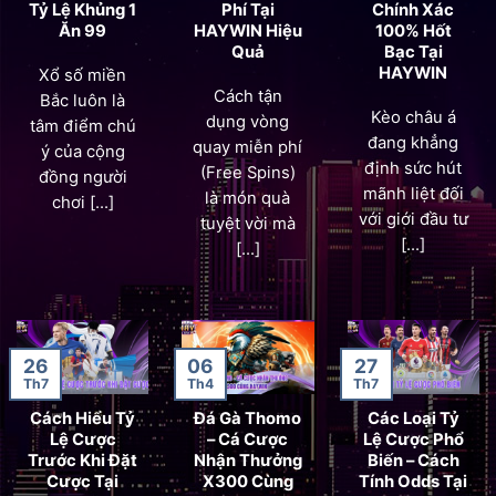
Tỷ Lệ Khủng 1
Phí Tại
Chính Xác
Ăn 99
HAYWIN Hiệu
100% Hốt
Quả
Bạc Tại
HAYWIN
Xổ số miền
Cách tận
Bắc luôn là
Kèo châu á
dụng vòng
tâm điểm chú
đang khẳng
quay miễn phí
ý của cộng
định sức hút
(Free Spins)
đồng người
mãnh liệt đối
là món quà
chơi [...]
với giới đầu tư
tuyệt vời mà
[...]
[...]
26
06
27
Th7
Th4
Th7
Cách Hiểu Tỷ
Đá Gà Thomo
Các Loại Tỷ
Lệ Cược
– Cá Cược
Lệ Cược Phổ
Trước Khi Đặt
Nhận Thưởng
Biến – Cách
Cược Tại
X300 Cùng
Tính Odds Tại