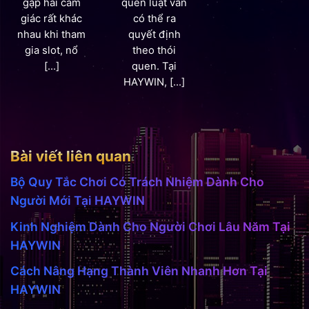
gặp hai cảm
quen luật vẫn
giác rất khác
có thể ra
nhau khi tham
quyết định
gia slot, nổ
theo thói
[...]
quen. Tại
HAYWIN, [...]
Bài viết liên quan
Bộ Quy Tắc Chơi Có Trách Nhiệm Dành Cho
Người Mới Tại HAYWIN
Kinh Nghiệm Dành Cho Người Chơi Lâu Năm Tại
HAYWIN
Cách Nâng Hạng Thành Viên Nhanh Hơn Tại
HAYWIN