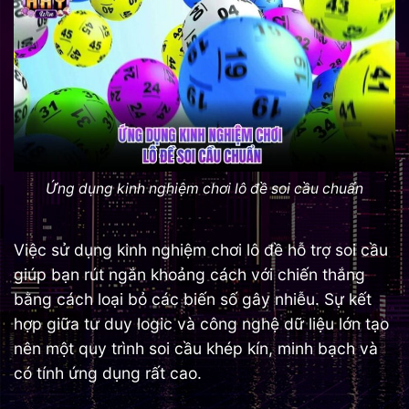
Ứng dụng kinh nghiệm chơi lô đề soi cầu chuẩn
Việc sử dụng kinh nghiệm chơi lô đề hỗ trợ soi cầu
giúp bạn rút ngắn khoảng cách với chiến thắng
bằng cách loại bỏ các biến số gây nhiễu. Sự kết
hợp giữa tư duy logic và công nghệ dữ liệu lớn tạo
nên một quy trình soi cầu khép kín, minh bạch và
có tính ứng dụng rất cao.