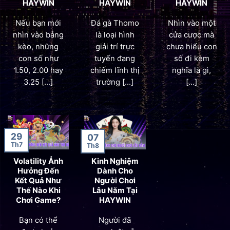
HAYWIN
HAYWIN
HAYWIN
Nếu bạn mới
Đá gà Thomo
Nhìn vào một
nhìn vào bảng
là loại hình
cửa cược mà
kèo, những
giải trí trực
chưa hiểu con
con số như
tuyến đang
số đi kèm
1.50, 2.00 hay
chiếm lĩnh thị
nghĩa là gì,
3.25 [...]
trường [...]
[...]
29
07
Th7
Th8
Volatility Ảnh
Kinh Nghiệm
Hưởng Đến
Dành Cho
Kết Quả Như
Người Chơi
Thế Nào Khi
Lâu Năm Tại
Chơi Game?
HAYWIN
Bạn có thể
Người đã