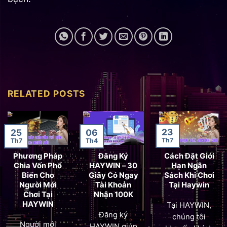
RELATED POSTS
23
25
06
Th7
Th7
Th4
Phương Pháp
Đăng Ký
Cách Đặt Giới
Chia Vốn Phổ
HAYWIN – 30
Hạn Ngân
Biến Cho
Giây Có Ngay
Sách Khi Chơi
Người Mới
Tài Khoản
Tại Haywin
Chơi Tại
Nhận 100K
HAYWIN
Tại HAYWIN,
Đăng ký
chúng tôi
Người mới
HAYWIN giúp