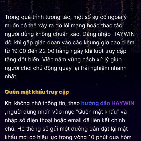
Trong quá trình tương tác, một số sự cố ngoài ý
muốn có thể xảy ra do lỗi mạng hoặc thao tác
người dùng không chuẩn xác. Đăng nhập HAYWIN
đôi khi gặp gián đoạn vào các khung giờ cao điểm
từ 19:00 đến 22:00 hàng ngày khi lượt truy cập
tăng đột biến. Việc nắm vững cách xử lý giúp
người chơi chủ động quay lại trải nghiệm nhanh
nhất.
Quên mật khẩu truy cập
Khi không nhớ thông tin, theo
hướng dẫn HAYWIN
,
người dùng nhấn vào mục “Quên mật khẩu” và
nhập số điện thoại hoặc email đã liên kết chính
chủ. Hệ thống sẽ gửi một đường dẫn đặt lại mật
khẩu mới có hiệu lực trong vòng 10 phút qua hòm