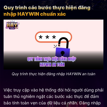
Quy trình các bước thực hiện đăng
nhập HAYWIN chuẩn xác
Quy trình thực hiện đăng nhập HAYWIN an toàn
Việc truy cập vào hệ thống đòi hỏi người dùng phải
tuân thủ nghiêm ngặt các bước xác thực để đảm
bảo tính toàn vẹn của dữ liệu cá nhân. Đăng nhập