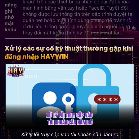
khẩu” trên các thiết bị cá nhân có cài đặt khóa
năng
màn hình bằng vân tay hoặc FaceID. Tuyệt đối
ghi
không được lưu thông tin trên các trình duyệt tại
nhớ
quán net hoặc máy tính dùng chung để tránh rò
mật
rỉ dữ liệu. Cổng game khuyến khích người dùng
khẩu
thay đổi mật khẩu định kỳ 90 ngày một lần.
Xử lý các sự cố kỹ thuật thường gặp khi
đăng nhập HAYWIN
Xử lý lỗi truy cập vào tài khoản cần nắm rõ