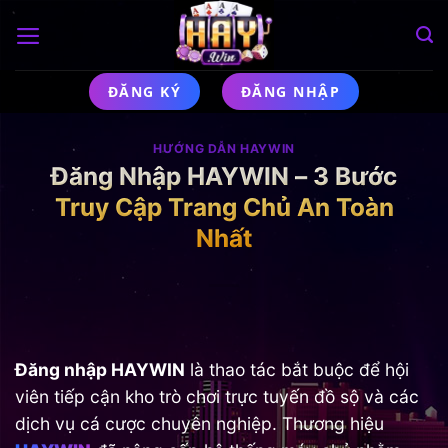
Bỏ
qua
nội
ĐĂNG KÝ
ĐĂNG NHẬP
dung
HƯỚNG DẪN HAYWIN
Đăng Nhập HAYWIN – 3 Bước
Truy Cập Trang Chủ An Toàn
Nhất
Đăng nhập HAYWIN
là thao tác bắt buộc để hội
viên tiếp cận kho trò chơi trực tuyến đồ sộ và các
dịch vụ cá cược chuyên nghiệp. Thương hiệu