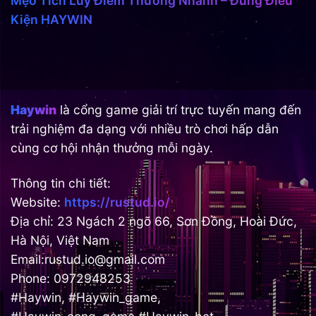
Mẹo Tích Lũy Điểm Thưởng Nhanh – Đúng Điều
Kiện HAYWIN
Haywin
là cổng game giải trí trực tuyến mang đến
trải nghiệm đa dạng với nhiều trò chơi hấp dẫn
cùng cơ hội nhận thưởng mỗi ngày.
Thông tin chi tiết:
Website:
https://rustud.io/
Địa chỉ: 23 Ngách 2 ngõ 66, Sơn Đồng, Hoài Đức,
Hà Nội, Việt Nam
Email:
rustud.io@gmail.com
Phone: 0972948253
#Haywin, #Haywin_game,