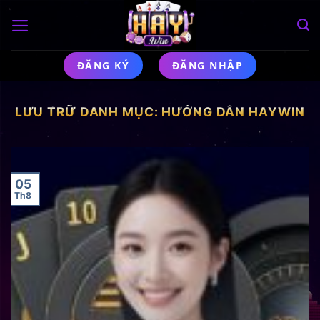
Bỏ
qua
nội
ĐĂNG KÝ
ĐĂNG NHẬP
dung
LƯU TRỮ DANH MỤC:
HƯỚNG DẪN HAYWIN
05
Th8