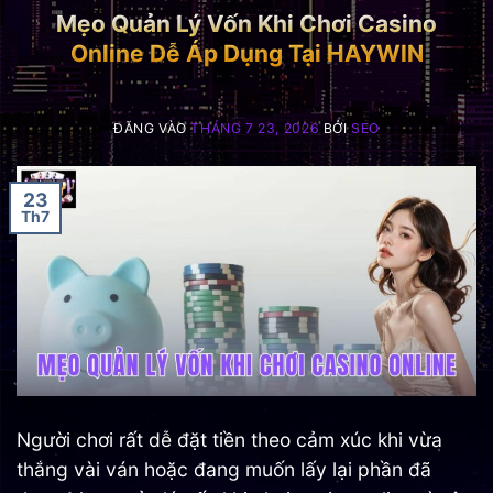
Mẹo Quản Lý Vốn Khi Chơi Casino
Online Dễ Áp Dụng Tại HAYWIN
ĐĂNG VÀO
THÁNG 7 23, 2026
BỞI
SEO
23
Th7
Người chơi rất dễ đặt tiền theo cảm xúc khi vừa
thắng vài ván hoặc đang muốn lấy lại phần đã