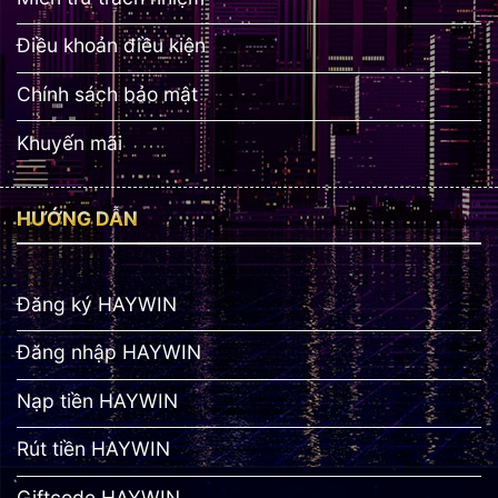
Điều khoản điều kiện
Chính sách bảo mật
Khuyến mãi
HƯỚNG DẪN
Đăng ký HAYWIN
Đăng nhập HAYWIN
Nạp tiền HAYWIN
Rút tiền HAYWIN
Giftcode HAYWIN