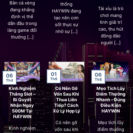
Bắn cá xèng
thống
Tài xỉu là trò
đang khẳng
HAYWIN đang
chơi mang
định vị thế
tạo nên cơn
tính giải trí
dẫn đầu trong
sốt thực sự
cao, thu hút
làng game đổi
nhờ sự [...]
đông đảo
thưởng [...]
người [...]
01
06
06
Th8
Th8
Th4
Kinh Nghiệm
Có Nên Gỡ
Mẹo Tích Lũy
Thắng Slot –
Vốn Sau Khi
Điểm Thưởng
Bí Quyết
Thua Liên
Nhanh – Đúng
Nhận Ngay
Tiếp? Cách
Điều Kiện
500M Tại
Xử Lý Hợp Lý
HAYWIN
HAYWIN
Có nên gỡ
Mẹo tích lũy
Kinh nghiệm
vốn sau khi
điểm thưởng