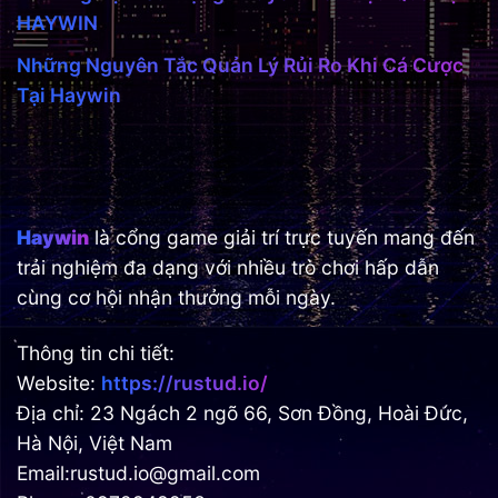
HAYWIN
Những Nguyên Tắc Quản Lý Rủi Ro Khi Cá Cược
Tại Haywin
Haywin
là cổng game giải trí trực tuyến mang đến
trải nghiệm đa dạng với nhiều trò chơi hấp dẫn
cùng cơ hội nhận thưởng mỗi ngày.
Thông tin chi tiết:
Website:
https://rustud.io/
Địa chỉ: 23 Ngách 2 ngõ 66, Sơn Đồng, Hoài Đức,
Hà Nội, Việt Nam
Email:
rustud.io@gmail.com