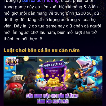
Tương tự
bắn cá đổi thưởng
, ở các phiên chơi
trong game này cá tiên xuất hiện khoảng 5–8 lần
mỗi giờ, mỗi đàn mang về trung bình 1.200 xu, đủ
để thay đổi đáng kể số lượng xu trong ví của hội
viên. Đây là lý do tựa game này giữ chân cả người
mới lẫn người chơi lâu năm, biến mỗi lượt săn trở
thành cơ hội thực tế.
Luật chơi bắn cá ăn xu cần nắm