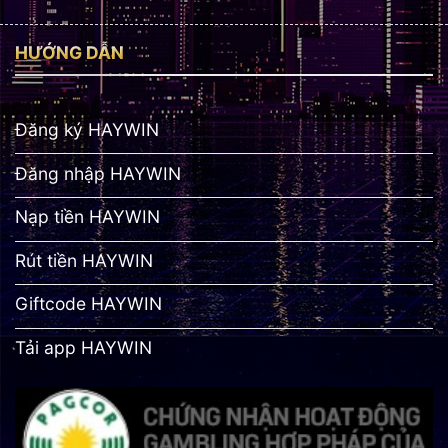
HƯỚNG DẪN
Đăng ký HAYWIN
Đăng nhập HAYWIN
Nạp tiền HAYWIN
Rút tiền HAYWIN
Giftcode HAYWIN
Tải app HAYWIN