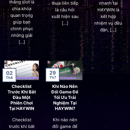
thắng slot là
thua liên tiếp
nhanh tại
chìa khóa
là câu hỏi
HAYWIN là
quan trọng
xuất hiện sau
kết hợp
giúp bạn
[...]
nhiệm vụ đều
chinh phục
đặn, [...]
những giải
[...]
29
02
Th7
Th8
Checklist
Khi Nào Nên
Trước Khi Bắt
Đổi Game Để
Đầu Một
Tối Ưu Trải
Phiên Chơi
Nghiệm Tại
Tại HAYWIN
HAYWIN?
Checklist
Khi nào nên
trước khi bắt
đổi game để