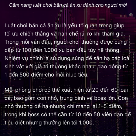
Cẩm nang luật chơi bắn cá ăn xu dành cho người mới
Luật chơi bắn cá ăn xu là yếu tố quan trọng giúp
tối ưu chiến thắng và hạn chế rủi ro khi tham gia.
Trong mỗi ván đấu, người chơi thường được cung
cấp từ 100 đến 1.000 xu ban đầu tùy hệ thống.
Nhiệm vụ chính là sử dụng súng để săn hạ các loài
sinh vật với giá trị thưởng khác nhau, dao động từ
1 đến 500 điểm cho mỗi mục tiêu.
Mỗi phòng chơi có thể xuất hiện từ 20 đến 60 loại
cá, bao gồm con nhỏ, trung bình và boss lớn. Con
nhỏ thường dễ hạ nhưng chỉ mang lại 1–5 điểm,
trong khi boss có thể cần từ 10 đến 50 viên đạn để
tiêu diệt nhưng thưởng lên tới 1.000.